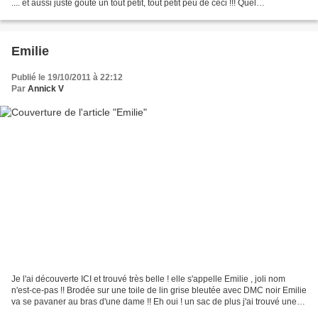
.... et aussi juste gouté un tout petit, tout petit peu de ceci !!! Quel
dépaysement !!! c'est...
Emilie
Publié le 19/10/2011 à 22:12
Par
Annick V
Je l'ai découverte ICI et trouvé très belle ! elle s'appelle Emilie , joli nom
n'est-ce-pas !! Brodée sur une toile de lin grise bleutée avec DMC noir Emilie
va se pavaner au bras d'une dame !! Eh oui ! un sac de plus j'ai trouvé une
toile rayée noire...