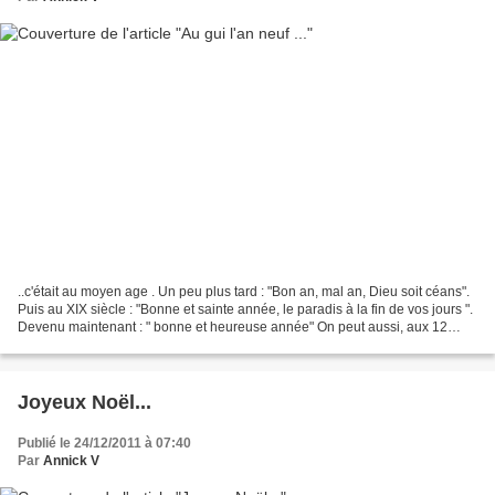
..c'était au moyen age . Un peu plus tard : "Bon an, mal an, Dieu soit céans".
Puis au XIX siècle : "Bonne et sainte année, le paradis à la fin de vos jours ".
Devenu maintenant : " bonne et heureuse année" On peut aussi, aux 12
coups de minuit, s'embrasser...
Joyeux Noël...
Publié le 24/12/2011 à 07:40
Par
Annick V