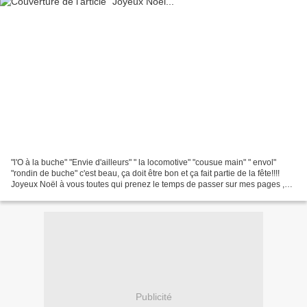
"l'O à la buche" "Envie d'ailleurs" " la locomotive" "cousue main" " envol"
"rondin de buche" c'est beau, ça doit être bon et ça fait partie de la fête!!!!
Joyeux Noël à vous toutes qui prenez le temps de passer sur mes pages ,
Fidèles, anonymes , silencieuses...
Publicité