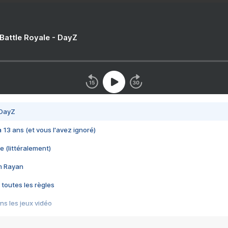
 Battle Royale - DayZ
 DayZ
 a 13 ans (et vous l'avez ignoré)
e (littéralement)
im Rayan
 toutes les règles
s les jeux vidéo
us choquant de Rockstar ? - Le scandale BULLY