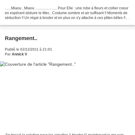
.......Miaou , Miaou ........................ Pour Elle : une robe à fleurs et collier coeur
en espérant séduire le Mec.. Costume sombre et air suffisant !! Moments de
séduction !! Un régal à broder et en plus on s'y attache à ces ptites bêtes !!
Toile...
Rangement..
Publié le 02/12/2011 à 21:01
Par
Annick V
J'ai trouvé la solution pour les aiguilles à tricoter là maintenant je me suis