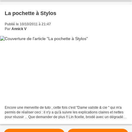
La pochette à Stylos
Publié le 10/10/2011 à 21:47
Par
Annick V
Encore une merveille de tuto , cette fois c'est "Dame valiste & cie " qui m'a
permis de réaliser ceci : il n'y a qu'à suivre les explications claires et nettes
pour réussir ... Que demander de plus !! Lin ficelle, brodé avec un dégradé
DMC, tissu à fleurs...