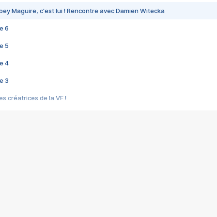
bey Maguire, c'est lui ! Rencontre avec Damien Witecka
e 6
e 5
e 4
e 3
s créatrices de la VF !
e 2
e 1
e Mektoub My Love arrive enfin ! Rencontre avec Shaïn Boumedine et Sal
i : après Toni en famille
elle réalise le bouleversant Dites lui que je l'aime
ais ! Rencontre autour de Vie privée de Rebecca Zlotowski