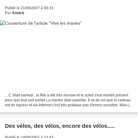
Publié le 21/08/2007 à 08:31
Par
Annick
....C 'était samedi , la fête a été très réussie et le soleil s'est montré présent
pour que tout soit parfait La mariée était superbe. Il va de soi que le cadeau
est de rigueur et via Internet c'est très pratique pas d'erreur possible. Mais j'ai
eu envie...
Des vélos, des vélos, encore des vélos.....
Publié le 14/08/2007 à 13:42