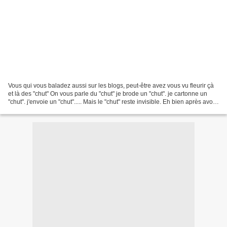
Vous qui vous baladez aussi sur les blogs, peut-être avez vous vu fleurir çà
et là des "chut" On vous parle du "chut" je brode un "chut". je cartonne un
"chut". j'envoie un "chut"..... Mais le "chut" reste invisible. Eh bien après avoir
campé devant ma...