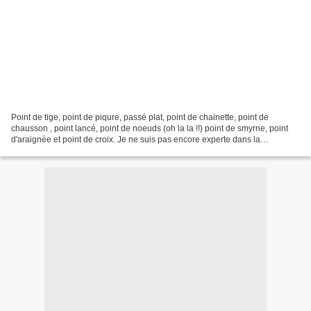
Point de tige, point de piqure, passé plat, point de chainette, point de
chausson , point lancé, point de noeuds (oh la la !!) point de smyrne, point
d'araignée et point de croix. Je ne suis pas encore experte dans la
réalisation de ces points mais j'avoue...