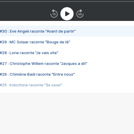
#30 : Eve Angeli raconte "Avant de partir"
#29 : MC Solaar raconte "Bouge de là"
28 : Lorie raconte "Je vais vite"
#27 : Christophe Willem raconte "Jacques a dit"
#26 : Chimène Badi raconte "Entre nous"
#25 : Indochine raconte "3e sexe"
#24 : Zaho raconte "C'est chelou"
#23 : Patrick Bruel raconte "Au café des délices"
#22 : Kyo raconte "Le chemin"
#21 : Nolwenn Leroy raconte "Cassé"