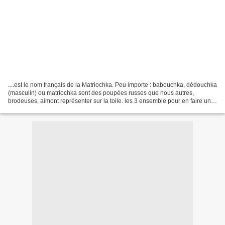
....est le nom français de la Matriochka. Peu importe : babouchka, dédouchka
(masculin) ou matriochka sont des poupées russes que nous autres,
brodeuses, aimont représenter sur la toile. les 3 ensemble pour en faire un
couvercle de boîte Broderie : "Poupées...