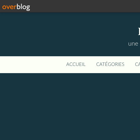
une 
ACCUEIL
CATÉGORIES
C