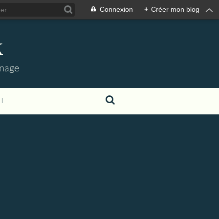
Connexion
+
Créer mon blog
k
nnage
T