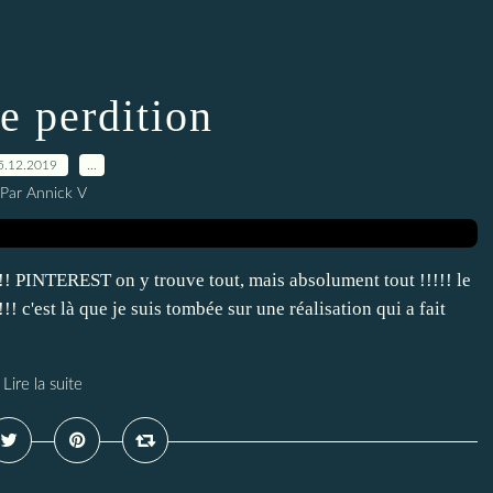
e perdition
5.12.2019
…
Par Annick V
!! PINTEREST on y trouve tout, mais absolument tout !!!!! le
!! c'est là que je suis tombée sur une réalisation qui a fait
Lire la suite