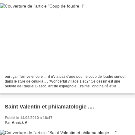
oui , ça m'arrive encore .... il n'y a pas d'âge pour le coup de foudre surtout
dans le style de celui-là .. . "Wonderful village 1 et 2" Ce dessin est une
oeuvre de Raquel Blasco, artiste espagnole . J'aime l'originalité et la
sobriéte de ses dessins...
Saint Valentin et philamatologie ....
Publié le 14/02/2010 à 18:47
Par
Annick V