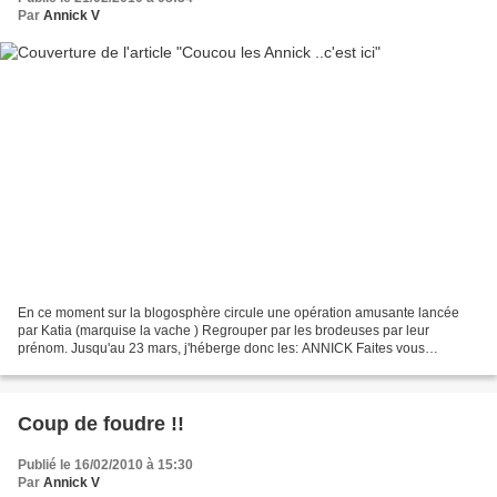
Par
Annick V
En ce moment sur la blogosphère circule une opération amusante lancée
par Katia (marquise la vache ) Regrouper par les brodeuses par leur
prénom. Jusqu'au 23 mars, j'héberge donc les: ANNICK Faites vous
connaitre dans les commentaires de cet article et...
Coup de foudre !!
Publié le 16/02/2010 à 15:30
Par
Annick V