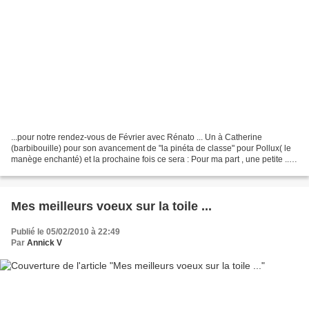
...pour notre rendez-vous de Février avec Rénato ... Un à Catherine
(barbibouille) pour son avancement de "la pinéta de classe" pour Pollux( le
manège enchanté) et la prochaine fois ce sera : Pour ma part , une petite ...
tout petite avancée sur mon coeur...
Mes meilleurs voeux sur la toile ...
Publié le 05/02/2010 à 22:49
Par
Annick V