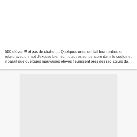
500 élèves !!! et pas de chahut ,... Quelques unes ont fait leur rentrée en
retard avec un mot d'excuse bien sur , d'autres sont encore dans le couloir et
il parait que quelques mauvaises élèves fleurissent près des radiateurs dans
le fond de la salle...