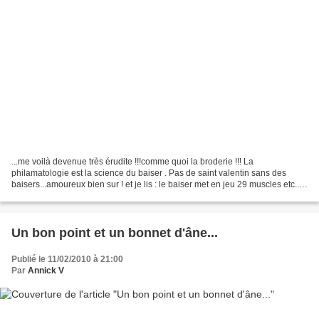
...me voilà devenue très érudite !!!comme quoi la broderie !!! La
philamatologie est la science du baiser . Pas de saint valentin sans des
baisers...amoureux bien sur ! et je lis : le baiser met en jeu 29 muscles etc... il
est calculé qu'un baiser ( le...
Un bon point et un bonnet d'âne...
Publié le 11/02/2010 à 21:00
Par
Annick V