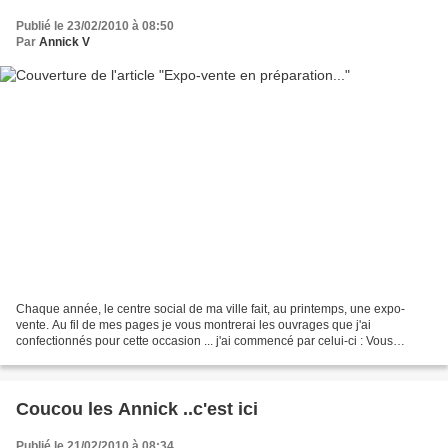
Publié le 23/02/2010 à 08:50
Par
Annick V
Chaque année, le centre social de ma ville fait, au printemps, une expo-
vente. Au fil de mes pages je vous montrerai les ouvrages que j'ai
confectionnés pour cette occasion ... j'ai commencé par celui-ci : Vous
reconnaissez, bien sur, la célèbre valisette...
Coucou les Annick ..c'est ici
Publié le 21/02/2010 à 08:34