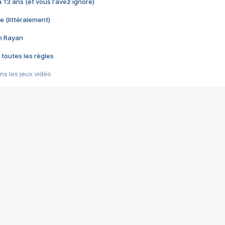
 a 13 ans (et vous l'avez ignoré)
e (littéralement)
im Rayan
 toutes les règles
s les jeux vidéo
us choquant de Rockstar ? - Le scandale BULLY
e plus moche de Steam
du RÊVE tourne au CAUCHEMAR
pendant 8 heures
it… à tort
umiliés par un jeu vidéo
ire - Final Fantasy 8
ti un empire - Age of Empires