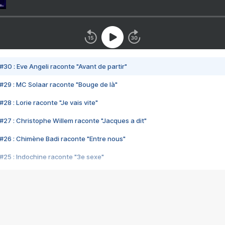
#30 : Eve Angeli raconte "Avant de partir"
#29 : MC Solaar raconte "Bouge de là"
28 : Lorie raconte "Je vais vite"
#27 : Christophe Willem raconte "Jacques a dit"
#26 : Chimène Badi raconte "Entre nous"
#25 : Indochine raconte "3e sexe"
#24 : Zaho raconte "C'est chelou"
#23 : Patrick Bruel raconte "Au café des délices"
#22 : Kyo raconte "Le chemin"