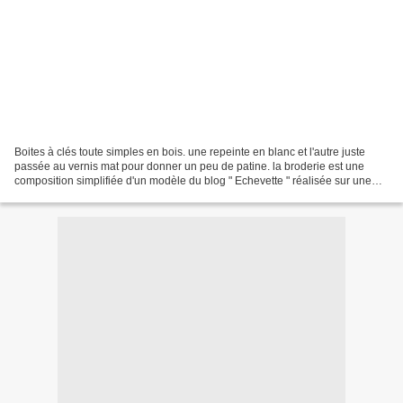
Boites à clés toute simples en bois. une repeinte en blanc et l'autre juste
passée au vernis mat pour donner un peu de patine. la broderie est une
composition simplifiée d'un modèle du blog " Echevette " réalisée sur une
étamine rouge foncé. le modèle...