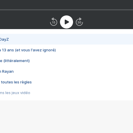
 DayZ
 a 13 ans (et vous l'avez ignoré)
e (littéralement)
im Rayan
 toutes les règles
s les jeux vidéo
us choquant de Rockstar ? - Le scandale BULLY
e plus moche de Steam
du RÊVE tourne au CAUCHEMAR