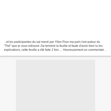
...et les participantes du sal mené par Yllen Pour ma part c'est autour du
"Thé" que je vous retrouve J'ai terminé la feuille et faute d'avoir bien lu les
explications, cette feuille a été faite 2 fois .... Heureusement un commentaire
de Zab m'a permis...