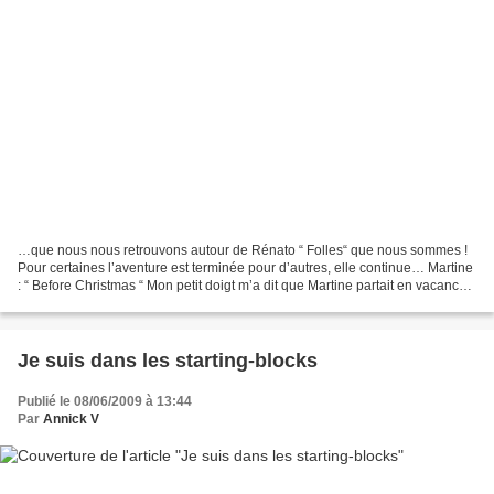
…que nous nous retrouvons autour de Rénato “ Folles“ que nous sommes !
Pour certaines l’aventure est terminée pour d’autres, elle continue… Martine
: “ Before Christmas “ Mon petit doigt m’a dit que Martine partait en vacances
avec Rénato… son ouvrage...
Je suis dans les starting-blocks
Publié le 08/06/2009 à 13:44
Par
Annick V