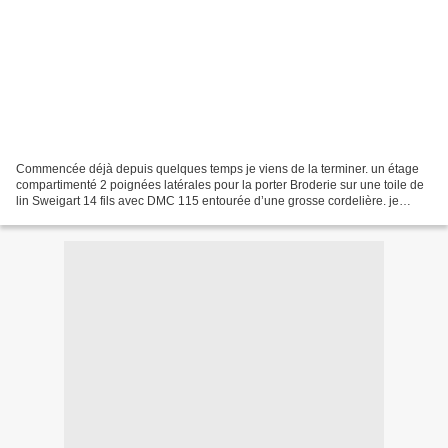
Commencée déjà depuis quelques temps je viens de la terminer. un étage
compartimenté 2 poignées latérales pour la porter Broderie sur une toile de
lin Sweigart 14 fils avec DMC 115 entourée d’une grosse cordelière. je
pense qu’elle va être bien pratique...