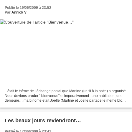
Publié le 19/06/2009 à 23:52
Par
Annick V
.. était le thème de l’échange postal que Martine (un fil à la patte) a organisé.
Nous devions broder “ bienvenue” et impérativement : une habitation, une
demeure… ma binôme était Joëlle (Martine et Joëlle partage le même blog )
J’ai reçu de la part de...
Les beaux jours reviendront…
Publié le 17/06/2009 à 23:41