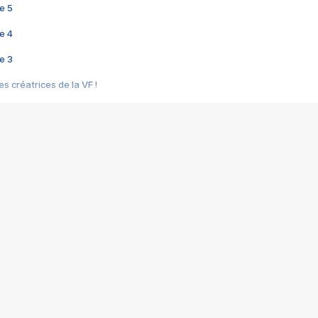
e 5
e 4
e 3
s créatrices de la VF !
e 2
e 1
e Mektoub My Love arrive enfin ! Rencontre avec Shaïn Boumedine et Sal
i : après Toni en famille
elle réalise le bouleversant Dites lui que je l'aime
ais ! Rencontre autour de Vie privée de Rebecca Zlotowski
 de Marguerite, Grave... Rencontre avec Ella Rumpf
 Les Rêveurs, un film intime sur la santé mentale
a avec un film sur le mouvement des Gilets jaunes