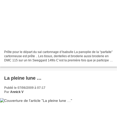
Prête pour le départ du sal cartonnage d’Isabulle La panoplie de la “parfaite”
cartonneuse est prête .. Les tissus, dentelles et broderie aussi broderie en
DMC 115 sur un lin Sweggard 14fils C’est la première fois que je participe à
un sal de cartonnage...
La pleine lune …
Publié le 07/06/2009 à 07:17
Par
Annick V