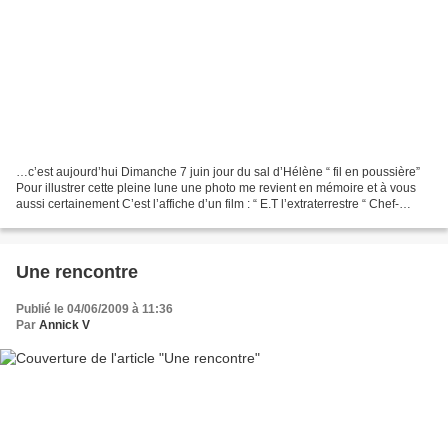
…c’est aujourd’hui Dimanche 7 juin jour du sal d’Hélène “ fil en poussière”
Pour illustrer cette pleine lune une photo me revient en mémoire et à vous
aussi certainement C’est l’affiche d’un film : “ E.T l’extraterrestre “ Chef-
d’œuvre de tolérance, de...
Une rencontre
Publié le 04/06/2009 à 11:36
Par
Annick V