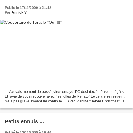
Publié le 17/11/2009 à 21:42
Par
Annick V
…Mauvais moment de passé, virus enrayé, PC désinfecté . Pas de dégâts.
Et ravie de vous retrouver avec “les folles de Rénato” Le cercle se restreint
mais pas grave, l’aventure continue … Avec Martine “Before Christmas” La
fin est proche , juste pour Noël...
Petits ennuis ...
Publié le 13/11/2009 à 16:40