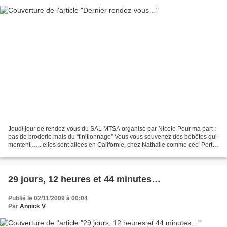
Jeudi jour de rendez-vous du SAL MTSA organisé par Nicole Pour ma part :
pas de broderie mais du “finitionnage” Vous vous souvenez des bébêtes qui
montent ….. elles sont allées en Californie, chez Nathalie comme ceci Porte
bloc en papier cuir noir, intérieur...
29 jours, 12 heures et 44 minutes…
Publié le 02/11/2009 à 00:04
Par
Annick V