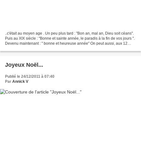
..c'était au moyen age . Un peu plus tard : "Bon an, mal an, Dieu soit céans".
Puis au XIX siècle : "Bonne et sainte année, le paradis à la fin de vos jours ".
Devenu maintenant : " bonne et heureuse année" On peut aussi, aux 12
coups de minuit, s'embrasser...
Joyeux Noël...
Publié le 24/12/2011 à 07:40
Par
Annick V