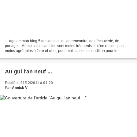
...l'age de mon blog 5 ans de plaisir , de rencontre, de découverte, de
partage... Même si mes articles sont moins fréquents ils n'en restent pas
moins agréables à faire et c'est, pour moi , la seule condition pour le
poursuivre. Merci à toutes celles...
Au gui l'an neuf ...
Publié le 31/12/2011 à 01:20
Par
Annick V