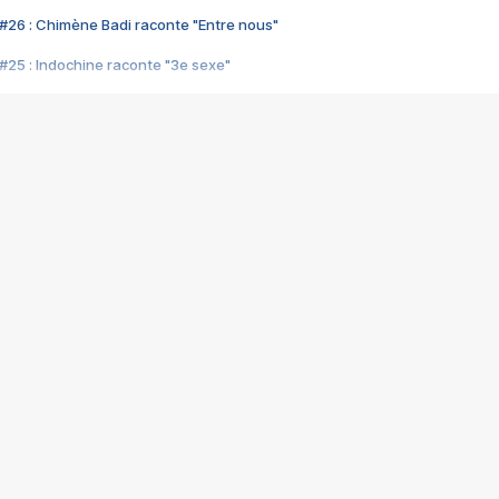
#26 : Chimène Badi raconte "Entre nous"
#25 : Indochine raconte "3e sexe"
#24 : Zaho raconte "C'est chelou"
#23 : Patrick Bruel raconte "Au café des délices"
#22 : Kyo raconte "Le chemin"
#21 : Nolwenn Leroy raconte "Cassé"
#20 : Patrick Hernandez raconte "Born to be alive"
#19 : Lorie raconte "Près de moi"
#18 : Michael Jones raconte "A nos actes manqués" (avec Jean-Jacque
#17 : Khaled raconte "Aïcha"
#16 : Corneille raconte "Parce qu'on vient de loin"
#15 : Indochine raconte "L'aventurier"