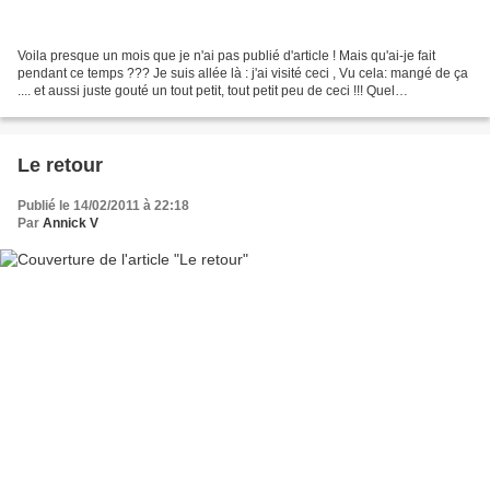
Voila presque un mois que je n'ai pas publié d'article ! Mais qu'ai-je fait
pendant ce temps ??? Je suis allée là : j'ai visité ceci , Vu cela: mangé de ça
.... et aussi juste gouté un tout petit, tout petit peu de ceci !!! Quel
dépaysement !!! c'est...
Le retour
Publié le 14/02/2011 à 22:18
Par
Annick V