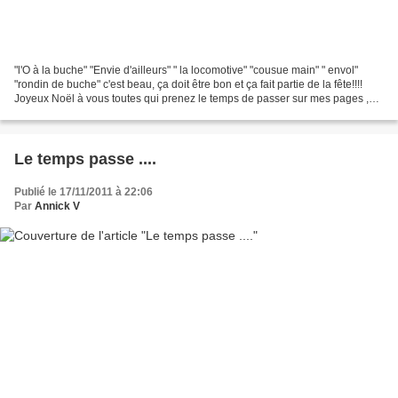
"l'O à la buche" "Envie d'ailleurs" " la locomotive" "cousue main" " envol"
"rondin de buche" c'est beau, ça doit être bon et ça fait partie de la fête!!!!
Joyeux Noël à vous toutes qui prenez le temps de passer sur mes pages ,
Fidèles, anonymes , silencieuses...
Le temps passe ....
Publié le 17/11/2011 à 22:06
Par
Annick V