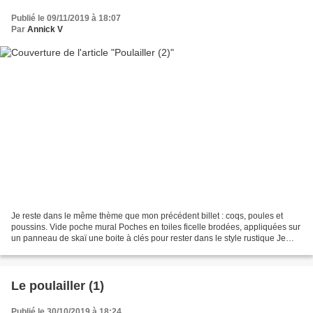
Publié le 09/11/2019 à 18:07
Par
Annick V
Je reste dans le même thème que mon précédent billet : coqs, poules et
poussins. Vide poche mural Poches en toiles ficelle brodées, appliquées sur
un panneau de skaï une boite à clés pour rester dans le style rustique Je
vous souhaite un bon week-end,...
Le poulailler (1)
Publié le 30/10/2019 à 18:24