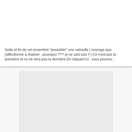
Suite et fin de cet ensemble "poulailler" une valisette ( ouvrage que
j'affectionne a réaliser , pourquoi ??? je ne sais pas !! ) Ce n'est pas la
première et ce ne sera pas la dernière En cliquant ici , vous pourrez
découvrir ou redécouvrir mes valisettes...