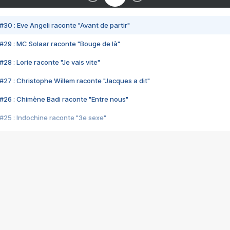
#30 : Eve Angeli raconte "Avant de partir"
#29 : MC Solaar raconte "Bouge de là"
28 : Lorie raconte "Je vais vite"
#27 : Christophe Willem raconte "Jacques a dit"
#26 : Chimène Badi raconte "Entre nous"
#25 : Indochine raconte "3e sexe"
#24 : Zaho raconte "C'est chelou"
#23 : Patrick Bruel raconte "Au café des délices"
#22 : Kyo raconte "Le chemin"
#21 : Nolwenn Leroy raconte "Cassé"
#20 : Patrick Hernandez raconte "Born to be alive"
#19 : Lorie raconte "Près de moi"