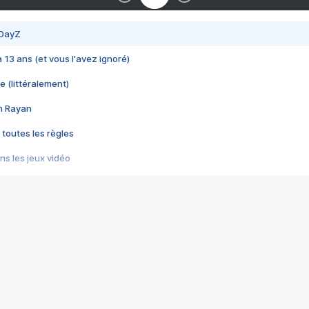
 DayZ
 a 13 ans (et vous l'avez ignoré)
e (littéralement)
im Rayan
 toutes les règles
s les jeux vidéo
us choquant de Rockstar ? - Le scandale BULLY
e plus moche de Steam
du RÊVE tourne au CAUCHEMAR
pendant 8 heures
it… à tort
umiliés par un jeu vidéo