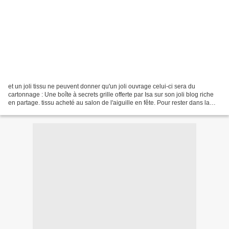
et un joli tissu ne peuvent donner qu'un joli ouvrage celui-ci sera du
cartonnage : Une boîte à secrets grille offerte par Isa sur son joli blog riche
en partage. tissu acheté au salon de l'aiguille en fête. Pour rester dans la
même douceur des teintes...