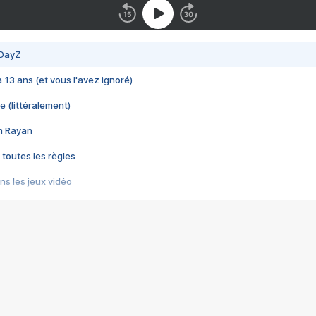
 DayZ
 a 13 ans (et vous l'avez ignoré)
e (littéralement)
im Rayan
 toutes les règles
s les jeux vidéo
us choquant de Rockstar ? - Le scandale BULLY
e plus moche de Steam
du RÊVE tourne au CAUCHEMAR
pendant 8 heures
it… à tort