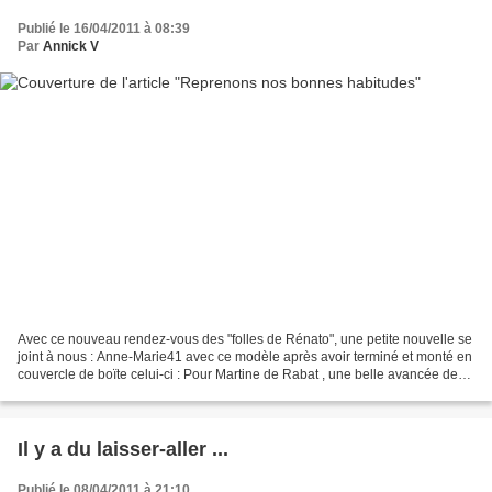
Publié le 16/04/2011 à 08:39
Par
Annick V
Avec ce nouveau rendez-vous des "folles de Rénato", une petite nouvelle se
joint à nous : Anne-Marie41 avec ce modèle après avoir terminé et monté en
couvercle de boïte celui-ci : Pour Martine de Rabat , une belle avancée de
son coeur "Fuxia" (ce fil...
Il y a du laisser-aller ...
Publié le 08/04/2011 à 21:10