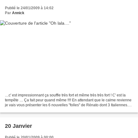
Publié le 24/01/2009 à 14:02
Par
Annick
....c' est impressionnant ça souffle très fort et même très très fort ! C' est la
tempête .... Ça fait peur quand même !!!! En attendant que le calme revienne
je vais vous présenter les 6 nouvelles "folles" de Rénato dont 3 Italiennes.
Encore de très...
20 Janvier
Publié le 20/01/2009 à 00:00