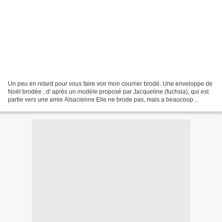
Un peu en retard pour vous faire voir mon courrier brodé. Une enveloppe de
Noël brodée , d' après un modèle proposé par Jacqueline (fuchsia), qui est
partie vers une amie Alsacienne Elle ne brode pas, mais a beaucoup
apprécié Une autre pour la Belgique...