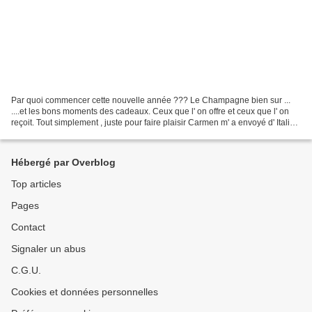
Par quoi commencer cette nouvelle année ??? Le Champagne bien sur ...
....et les bons moments des cadeaux. Ceux que l' on offre et ceux que l' on
reçoit. Tout simplement , juste pour faire plaisir Carmen m' a envoyé d' Italie
ce joli pinkeep de Noël De...
Hébergé par Overblog
Top articles
Pages
Contact
Signaler un abus
C.G.U.
Cookies et données personnelles