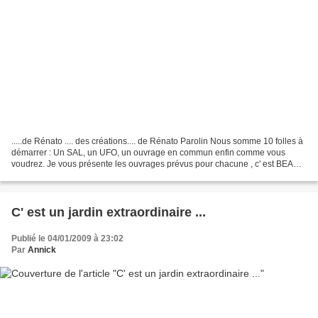
.....de Rénato .... des créations.... de Rénato Parolin Nous somme 10 folles à
démarrer : Un SAL, un UFO, un ouvrage en commun enfin comme vous
voudrez. Je vous présente les ouvrages prévus pour chacune , c' est BEAU !!
Carmen (notre fidèle Italienne)...
C' est un jardin extraordinaire ...
Publié le 04/01/2009 à 23:02
Par
Annick