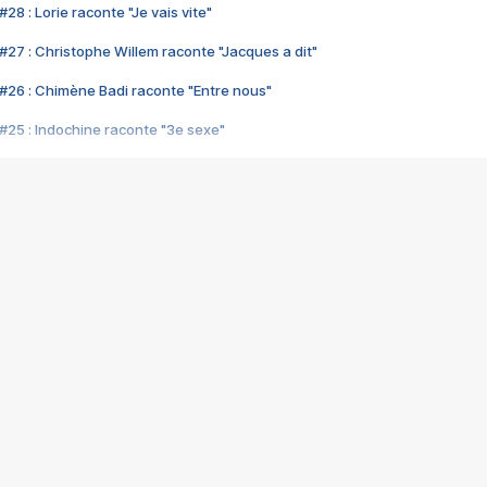
28 : Lorie raconte "Je vais vite"
#27 : Christophe Willem raconte "Jacques a dit"
#26 : Chimène Badi raconte "Entre nous"
#25 : Indochine raconte "3e sexe"
#24 : Zaho raconte "C'est chelou"
#23 : Patrick Bruel raconte "Au café des délices"
#22 : Kyo raconte "Le chemin"
#21 : Nolwenn Leroy raconte "Cassé"
#20 : Patrick Hernandez raconte "Born to be alive"
#19 : Lorie raconte "Près de moi"
#18 : Michael Jones raconte "A nos actes manqués" (avec Jean-Jacque
#17 : Khaled raconte "Aïcha"
#16 : Corneille raconte "Parce qu'on vient de loin"