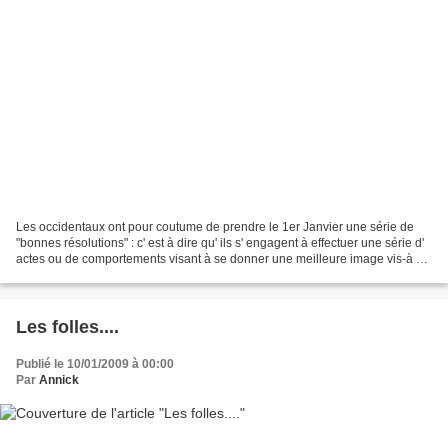
Les occidentaux ont pour coutume de prendre le 1er Janvier une série de
"bonnes résolutions" : c' est à dire qu' ils s' engagent à effectuer une série d'
actes ou de comportements visant à se donner une meilleure image vis-à vis
d' eux-mêmes ou d' autrui...
Les folles....
Publié le 10/01/2009 à 00:00
Par
Annick