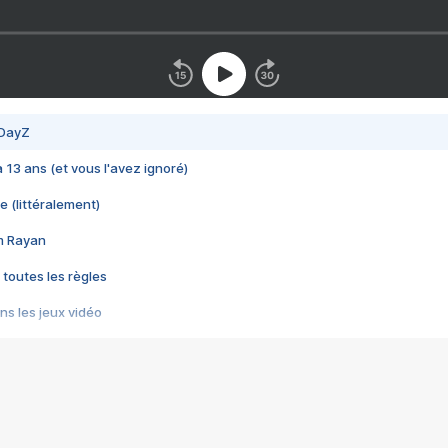
 DayZ
 a 13 ans (et vous l'avez ignoré)
e (littéralement)
im Rayan
 toutes les règles
s les jeux vidéo
us choquant de Rockstar ? - Le scandale BULLY
e plus moche de Steam
du RÊVE tourne au CAUCHEMAR