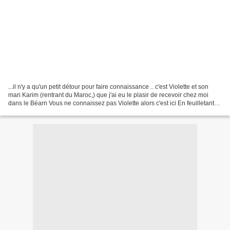
...il n'y a qu'un petit détour pour faire connaissance .. c'est Violette et son
mari Karim (rentrant du Maroc,) que j'ai eu le plasir de recevoir chez moi
dans le Béarn Vous ne connaissez pas Violette alors c'est ici En feuilletant
son blog, vous comprendrez...