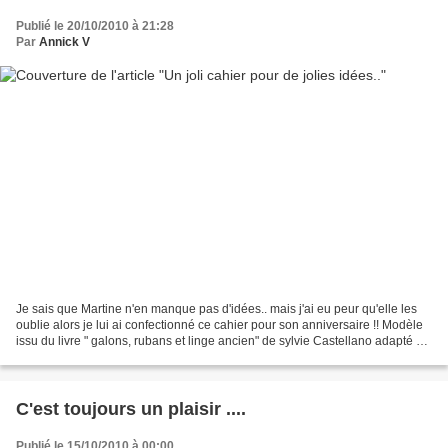
Publié le 20/10/2010 à 21:28
Par
Annick V
Je sais que Martine n'en manque pas d'idées.. mais j'ai eu peur qu'elle les
oublie alors je lui ai confectionné ce cahier pour son anniversaire !! Modèle
issu du livre " galons, rubans et linge ancien" de sylvie Castellano adapté à
ma facon Broderie sur...
C'est toujours un plaisir ....
Publié le 15/10/2010 à 00:00