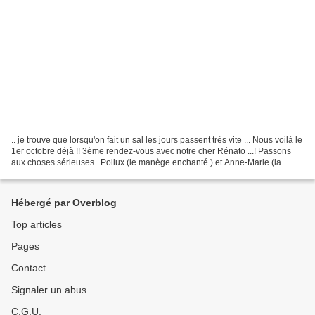
.. je trouve que lorsqu'on fait un sal les jours passent très vite ... Nous voilà le
1er octobre déjà !! 3ème rendez-vous avec notre cher Rénato ...! Passons
aux choses sérieuses . Pollux (le manège enchanté ) et Anne-Marie (la
maison dans la colline)...
Hébergé par Overblog
Top articles
Pages
Contact
Signaler un abus
C.G.U.