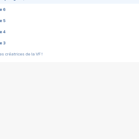
e 6
e 5
e 4
e 3
s créatrices de la VF !
e 2
e 1
e Mektoub My Love arrive enfin ! Rencontre avec Shaïn Boumedine et Sal
i : après Toni en famille
elle réalise le bouleversant Dites lui que je l'aime
ais ! Rencontre autour de Vie privée de Rebecca Zlotowski
 de Marguerite, Grave... Rencontre avec Ella Rumpf