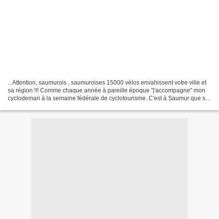
...Attention, saumurois , saumuroises 15000 vélos envahissent votre ville et
sa région !!! Comme chaque année à pareille époque "j'accompagne" mon
cyclodemari à la semaine fédérale de cyclotourisme. C'est à Saumur que se
tient la manifestation cette année....