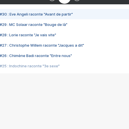
#30 : Eve Angeli raconte "Avant de partir"
#29 : MC Solaar raconte "Bouge de là"
28 : Lorie raconte "Je vais vite"
#27 : Christophe Willem raconte "Jacques a dit"
#26 : Chimène Badi raconte "Entre nous"
#25 : Indochine raconte "3e sexe"
#24 : Zaho raconte "C'est chelou"
#23 : Patrick Bruel raconte "Au café des délices"
#22 : Kyo raconte "Le chemin"
#21 : Nolwenn Leroy raconte "Cassé"
#20 : Patrick Hernandez raconte "Born to be alive"
#19 : Lorie raconte "Près de moi"