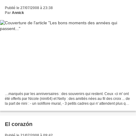
Publié le 27/07/2008 à 23:38
Par
Annick
....marqués par les anniversaires : des souvenirs qui restent. Ceux -ci m' ont
été offerts par Nicole (nini64) et Nelly : des amitiés nées au fil des croix ... de
la part de nini : - un soliflore mural, - 3 petits cadres qui n' attendent plus qu'
une...
El corazón
Publié le 21/07/2008 à 09:42