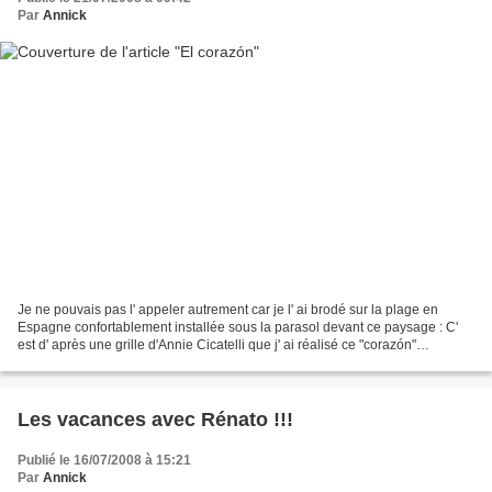
Par
Annick
Je ne pouvais pas l' appeler autrement car je l' ai brodé sur la plage en
Espagne confortablement installée sous la parasol devant ce paysage : C'
est d' après une grille d'Annie Cicatelli que j' ai réalisé ce "corazón"
transformé en coussin Brodé sur...
Les vacances avec Rénato !!!
Publié le 16/07/2008 à 15:21
Par
Annick