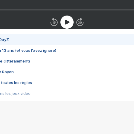
 DayZ
 a 13 ans (et vous l'avez ignoré)
e (littéralement)
im Rayan
 toutes les règles
s les jeux vidéo
us choquant de Rockstar ? - Le scandale BULLY
e plus moche de Steam
du RÊVE tourne au CAUCHEMAR