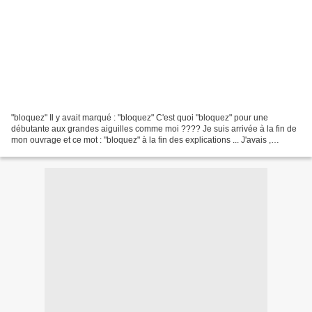
"bloquez" Il y avait marqué : "bloquez" C'est quoi "bloquez" pour une
débutante aux grandes aiguilles comme moi ???? Je suis arrivée à la fin de
mon ouvrage et ce mot : "bloquez" à la fin des explications ... J'avais ,
heureusement, relevé un lien que...