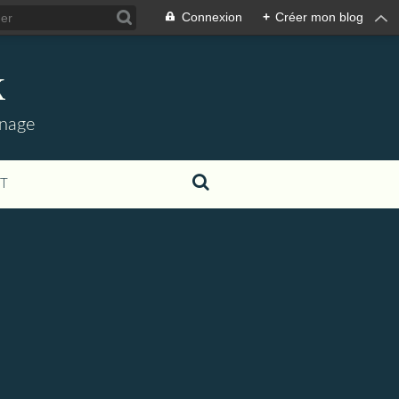
Connexion
+
Créer mon blog
k
nnage
T