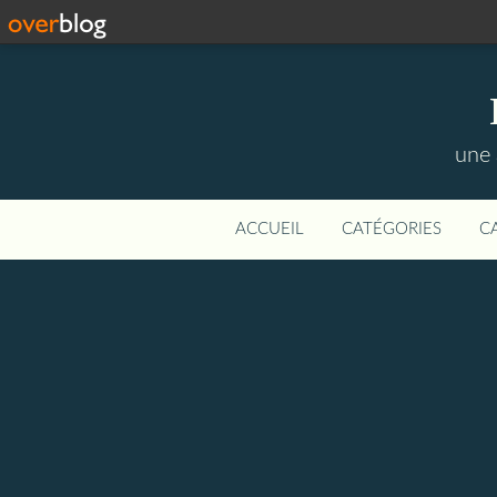
une 
ACCUEIL
CATÉGORIES
C