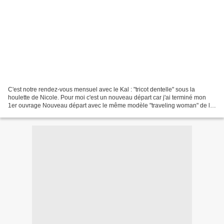
C'est notre rendez-vous mensuel avec le Kal : "tricot dentelle" sous la
houlette de Nicole. Pour moi c'est un nouveau départ car j'ai terminé mon
1er ouvrage Nouveau départ avec le même modèle "traveling woman" de liz
Albinante J'ai choisi une laine plus...