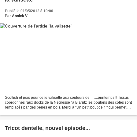
Publié le 01/05/2012 à 10:00
Par
Annick V
Scottish et pois pour cette valisette aux couleurs de ... ....printemps !! Tissus
coordonnés "aux docks de la Négresse "à Biarritz les boutons des côtés sont
remplacés par des perles en bois. Merci à "Un petit bout de fil" qui permet,
par son tuto très...
Tricot dentelle, nouvel épisode...