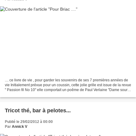
.... ce livre de vie , pour garder les souvenirs de ses 7 premières années de
vie Initialement prévue pour un coussin, cette jolie grille est issue de la revue
" Passion fil No 10" elle comportait un poême de Paul Verlaine "Dame souris
" Réduite par mes...
Tricot thé, bar à pelotes...
Publié le 29/02/2012 à 00:00
Par
Annick V