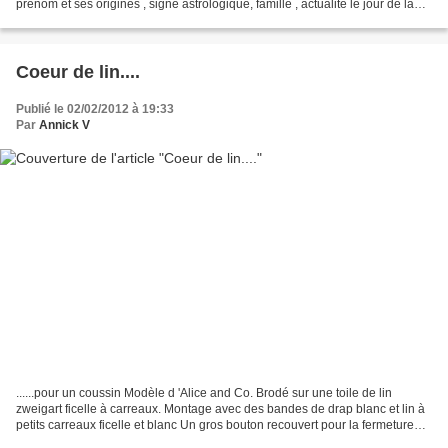
prénom et ses origines , signe astrologique, famille , actualité le jour de la
naissance, puis chaque mois...
Coeur de lin....
Publié le 02/02/2012 à 19:33
Par
Annick V
......pour un coussin Modèle d 'Alice and Co. Brodé sur une toile de lin
zweigart ficelle à carreaux. Montage avec des bandes de drap blanc et lin à
petits carreaux ficelle et blanc Un gros bouton recouvert pour la fermeture
car ce coussin est déhoussable...