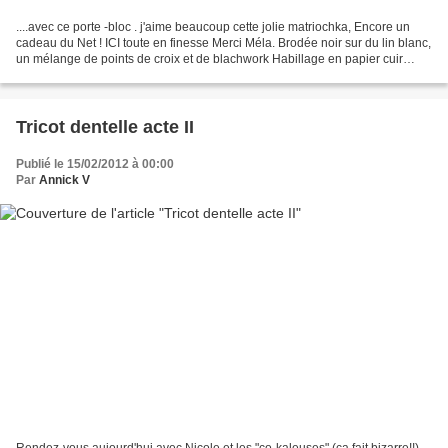
....avec ce porte -bloc . j'aime beaucoup cette jolie matriochka, Encore un
cadeau du Net ! ICI toute en finesse Merci Méla. Brodée noir sur du lin blanc,
un mélange de points de croix et de blachwork Habillage en papier cuir
orange Intérieur papier écriture...
Tricot dentelle acte II
Publié le 15/02/2012 à 00:00
Par
Annick V
Rendez-vous aujourd'hui avec Nicole et les "co-kaleuses" (ça fait bizarre!!)...