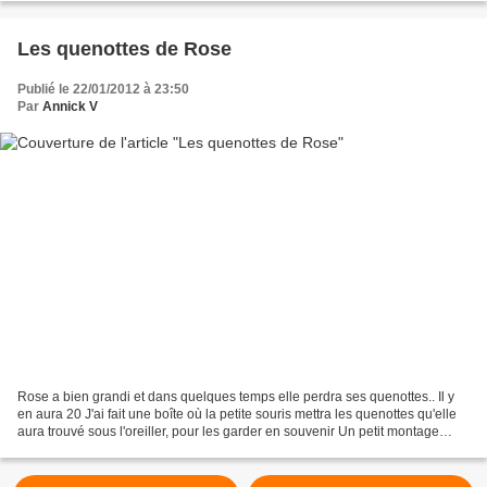
Les quenottes de Rose
Publié le 22/01/2012 à 23:50
Par
Annick V
Rose a bien grandi et dans quelques temps elle perdra ses quenottes.. Il y
en aura 20 J'ai fait une boîte où la petite souris mettra les quenottes qu'elle
aura trouvé sous l'oreiller, pour les garder en souvenir Un petit montage
perso pour le couvercle...