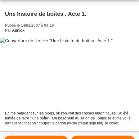
Une histoire de boîtes . Acte 1.
Publié le 14/02/2007 à 09:16
Par
Annick
En me baladant sur les blogs, où l'on voit des choses magnifiques, j'ai été
tentée de faire " une boîte" . Un kit acheté au salon de Toulouse et me voilà
dans la fabrication : couper le carton (facile c'était déjà fait), le coller,
l'habiller et.... ma...