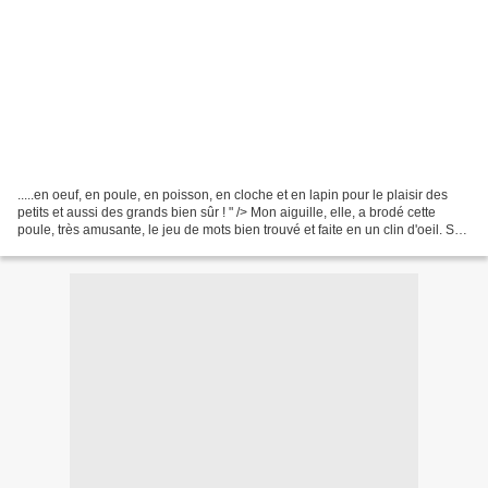
.....en oeuf, en poule, en poisson, en cloche et en lapin pour le plaisir des
petits et aussi des grands bien sûr ! " /> Mon aiguille, elle, a brodé cette
poule, très amusante, le jeu de mots bien trouvé et faite en un clin d'oeil. Sur
une toile de lin...