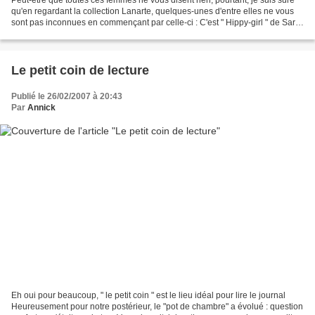
qu'en regardant la collection Lanarte, quelques-unes d'entre elles ne vous
sont pas inconnues en commençant par celle-ci : C'est " Hippy-girl " de Sara
Moon ( hélas, une fois...
Le petit coin de lecture
Publié le 26/02/2007 à 20:43
Par
Annick
Eh oui pour beaucoup, " le petit coin " est le lieu idéal pour lire le journal
Heureusement pour notre postérieur, le "pot de chambre" a évolué : question