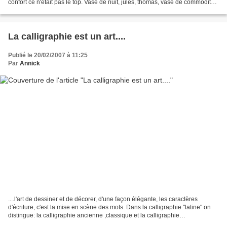
confort ce n'était pas le top. Vase de nuit, jules, thomas, vase de commodité,
bourdalou et pisse...
La calligraphie est un art....
Publié le 20/02/2007 à 11:25
Par
Annick
....l'art de dessiner et de décorer, d'une façon élégante, les caractères
d'écriture, c'est la mise en scène des mots. Dans la calligraphie "latine" on
distingue: la calligraphie ancienne ,classique et la calligraphie
contemporaine. C'est cette dernière...