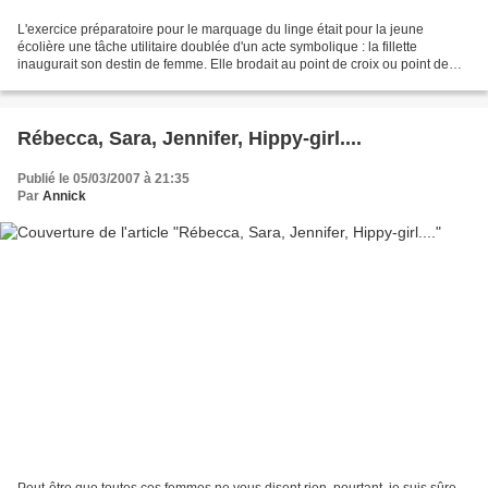
L'exercice préparatoire pour le marquage du linge était pour la jeune
écolière une tâche utilitaire doublée d'un acte symbolique : la fillette
inaugurait son destin de femme. Elle brodait au point de croix ou point de
marque (d'où le marquoir) les lettres...
Rébecca, Sara, Jennifer, Hippy-girl....
Publié le 05/03/2007 à 21:35
Par
Annick
Peut-être que toutes ces femmes ne vous disent rien, pourtant, je suis sûre