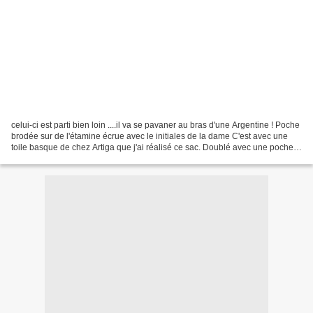
celui-ci est parti bien loin ....il va se pavaner au bras d'une Argentine ! Poche
brodée sur de l'étamine écrue avec le initiales de la dame C'est avec une
toile basque de chez Artiga que j'ai réalisé ce sac. Doublé avec une poche
intérieur et pour le...