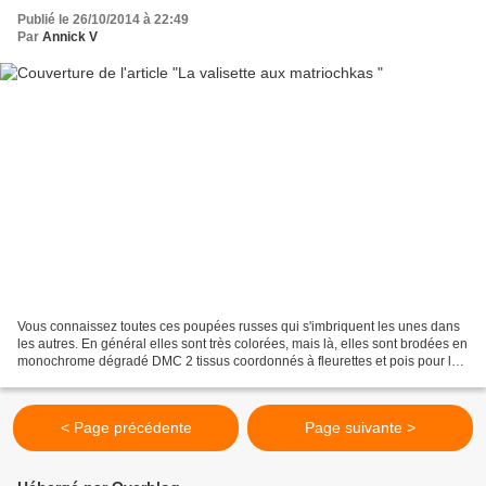
Publié le 26/10/2014 à 22:49
Par
Annick V
Vous connaissez toutes ces poupées russes qui s'imbriquent les unes dans
les autres. En général elles sont très colorées, mais là, elles sont brodées en
monochrome dégradé DMC 2 tissus coordonnés à fleurettes et pois pour le
corps de la valisette et doublée...
< Page précédente
Page suivante >