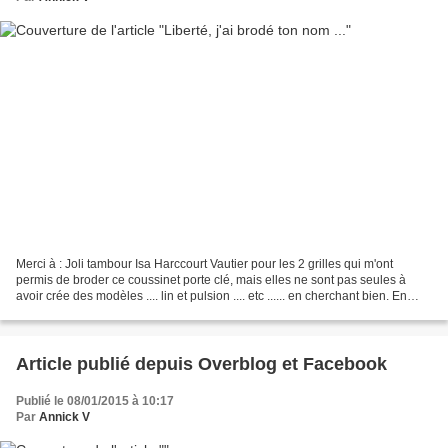
Merci à : Joli tambour Isa Harccourt Vautier pour les 2 grilles qui m'ont
permis de broder ce coussinet porte clé, mais elles ne sont pas seules à
avoir crée des modèles .... lin et pulsion .... etc ...... en cherchant bien. En
coussinet, en pendentif...
Article publié depuis Overblog et Facebook
Publié le 08/01/2015 à 10:17
Par
Annick V