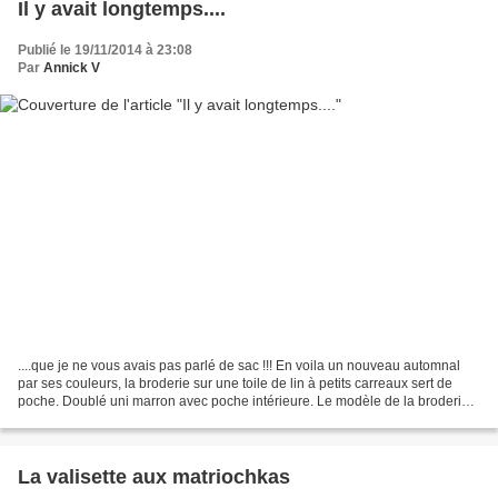
Il y avait longtemps....
Publié le 19/11/2014 à 23:08
Par
Annick V
....que je ne vous avais pas parlé de sac !!! En voila un nouveau automnal
par ses couleurs, la broderie sur une toile de lin à petits carreaux sert de
poche. Doublé uni marron avec poche intérieure. Le modèle de la broderie
est offerte par Lulli, Blog...
La valisette aux matriochkas