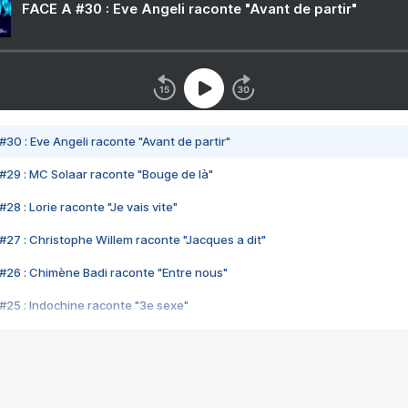
FACE A #30 : Eve Angeli raconte "Avant de partir"
#30 : Eve Angeli raconte "Avant de partir"
#29 : MC Solaar raconte "Bouge de là"
28 : Lorie raconte "Je vais vite"
#27 : Christophe Willem raconte "Jacques a dit"
#26 : Chimène Badi raconte "Entre nous"
#25 : Indochine raconte "3e sexe"
#24 : Zaho raconte "C'est chelou"
#23 : Patrick Bruel raconte "Au café des délices"
#22 : Kyo raconte "Le chemin"