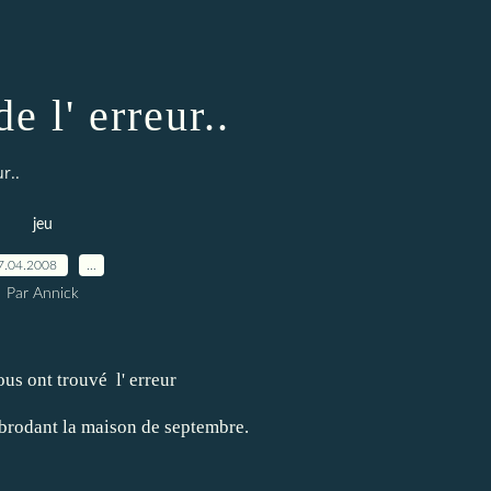
e l' erreur..
r..
jeu
7.04.2008
…
Par Annick
ous ont trouvé l' erreur
 brodant la maison de septembre.