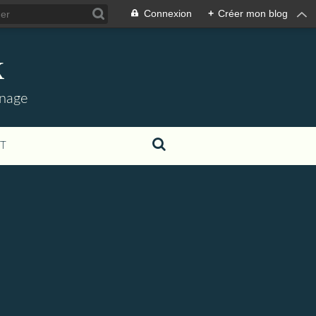
Connexion
+
Créer mon blog
k
nnage
T