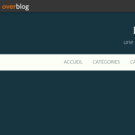
une 
ACCUEIL
CATÉGORIES
C