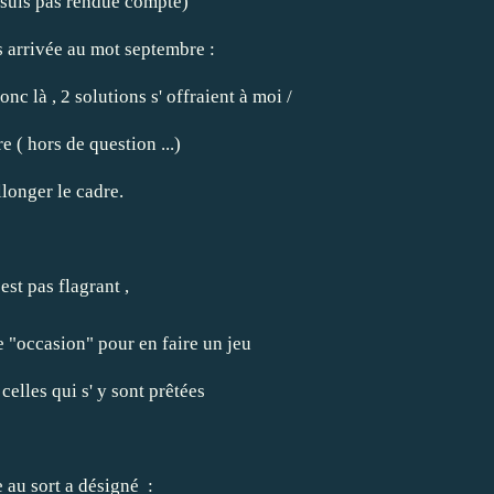
 suis pas rendue compte)
is arrivée au mot septembre :
donc là , 2 solutions s' offraient à moi /
e ( hors de question ...)
llonger le cadre.
 est pas flagrant ,
tte "occasion" pour en faire un jeu
celles qui s' y sont prêtées
e au sort a désigné :