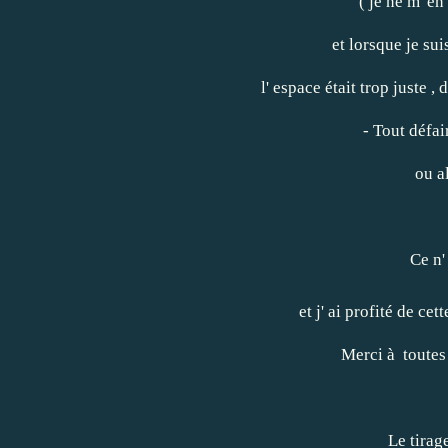
( je ne m' en
et lorsque je su
l' espace était trop juste , 
- Tout défair
ou a
Ce n'
et j' ai profité de ce
Merci à toutes 
Le tirag