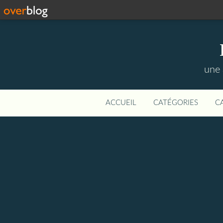
une 
ACCUEIL
CATÉGORIES
C