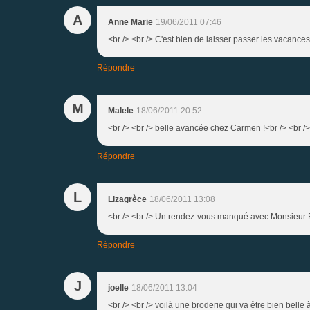
A
Anne Marie
19/06/2011 07:46
<br /> <br /> C'est bien de laisser passer les vacances,
Répondre
M
Malele
18/06/2011 20:52
<br /> <br /> belle avancée chez Carmen !<br /> <br /> 
Répondre
L
Lizagrèce
18/06/2011 13:08
<br /> <br /> Un rendez-vous manqué avec Monsieur Re
Répondre
J
joelle
18/06/2011 13:04
<br /> <br /> voilà une broderie qui va être bien belle à 