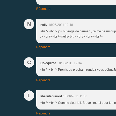
Répondre
N
nelly
18/06/2011 12:48
<br /> <br /> joli ouvrage de carmen , j'aime beaucoup!
/> <br /> <br /> nelly<br /> <br /> <br /> <br />
Répondre
C
Coloquinte
18/06/2011 12:34
<br /> <br /> Promis au prochain rendez-vous début Juil
Répondre
L
libelluledunord
18/06/2011 11:38
<br /> <br /> Comme c'est joli; Bravo ! merci pour ton pa
Répondre