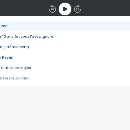
 DayZ
 a 13 ans (et vous l'avez ignoré)
e (littéralement)
im Rayan
 toutes les règles
s les jeux vidéo
us choquant de Rockstar ? - Le scandale BULLY
e plus moche de Steam
du RÊVE tourne au CAUCHEMAR
pendant 8 heures