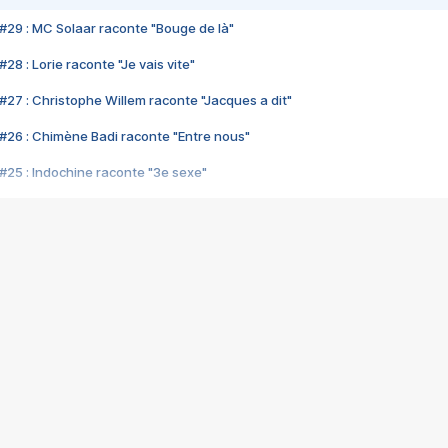
#29 : MC Solaar raconte "Bouge de là"
28 : Lorie raconte "Je vais vite"
#27 : Christophe Willem raconte "Jacques a dit"
#26 : Chimène Badi raconte "Entre nous"
#25 : Indochine raconte "3e sexe"
#24 : Zaho raconte "C'est chelou"
#23 : Patrick Bruel raconte "Au café des délices"
#22 : Kyo raconte "Le chemin"
#21 : Nolwenn Leroy raconte "Cassé"
#20 : Patrick Hernandez raconte "Born to be alive"
#19 : Lorie raconte "Près de moi"
#18 : Michael Jones raconte "A nos actes manqués" (avec Jean-Jacque